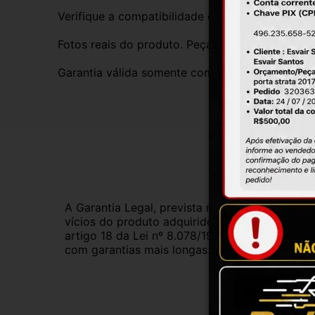
Verifique a compatibilidade com seu veículo. T
Fotos reais do produto. Peça exatamente igual 
Garantia válida somente com instalação por prof
Gar
A Garantia Legal, prevista no Código de Defes
vícios do produto adquirido.Na impossibilidad
artigo 18 da Lei nº 8.078/1990, ou, ainda, a 
com garantias mais longas. Consulte nossos ve