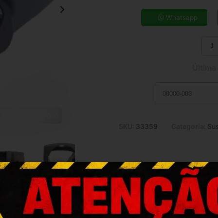
5x de R$ 21,79
7x de R$ 15,90
Whatsapp
9x de R$ 12,68
11x de R$ 10,59
Última
SKU:
33359
Categoria:
Su