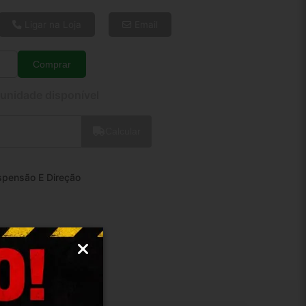
6x de R$ 18,37
8x de R$ 14,09
Ligar na Loja
Email
10x de R$ 11,51
12x de R$ 9,83
Comprar
Quantidade
 unidade disponível
Calcular
spensão E Direção