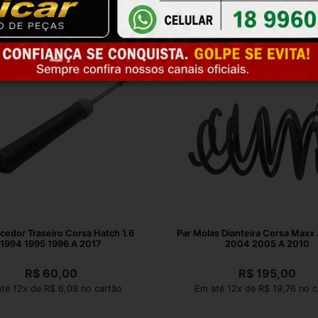
edor Traseiro Corsa Hatch 1.6
Par Molas Dianteira Corsa Maxx
1994 1995 1996 A 2017
2004 2005 A 2010
R$
60,00
R$
195,00
té 12x de R$ 6,08 no cartão
Em até 12x de R$ 19,76 no c