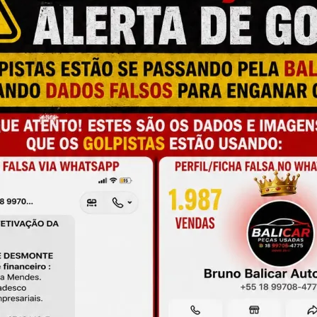
M
N
C
a e qualidade
T
T
O
onamento
T
A
de antes da compra
L
C
P
M
S
M