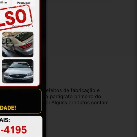
ução
da compra e cobre defeitos de fabricação e
s opções previstas no parágrafo primeiro do
oduto de valor superior.Alguns produtos contam