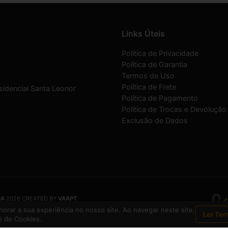
Links Úteis
Política de Privacidade
Política de Garantia
Termos de Uso
Política de Frete
sidencial Santa Leonor
Política de Pagamento
Política de Trocas e Devolução
Exclusão de Dados
DA
2026 CREATED BY
VAAPT
DA
é uma empresa inscrita no CNPJ
12.657.574/0001-16
orar a sua experiência no nosso site. Ao navegar neste site,
Ler Ter
 de Cookies.