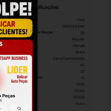
Especificações
arca:
Ford
úmero De Peça:
2S653533AW
omprimento Da Coluna De Direção:
35
ipo De Uso:
Regular
ipo De Transmissão:
Manual
rigem:
Brasil
ipo De Veículo:
Carro/Caminhonete
ltura Da Embalagem:
40
argura Da Embalagem:
20
omprimento Da Embalagem:
10
eso Da Embalagem:
1000
odelo:
Fiesta
KU:
33359
otivo De GTIN Vacío:
Outro