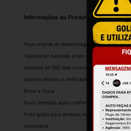
Informações do Produto
Peça original de desmontagem, com procedênci
Testada em bancada antes do envio
Garantia de [90] dias contra defeitos de funci
Suporte técnico e verificação de compatibilida
Envio e Troca
Envio imediato após confirmação da compra
Frete grátis para diversas regiões do Brasil
Importante