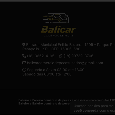
Estrada Municipal Enildo Bezerra, 1205 - Parque Re
Penápolis - SP - CEP: 16306-580
(18) 3652-4195
(18) 99739-3706
balicarcomerciodepecasusadas@gmail.com
Segunda a Sexta 08:00 até 18:00
Sábado das 08:00 até 12:00
Balieiro e Balieiro comércio de peças e acessórios para veículos LT
Balieiro e Balieiro comércio de peças e acessórios para veículos LT
Usamos cookies para melh
você concorda
com o uso