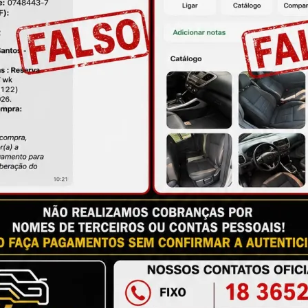
ire suas dúvidas no campo de perguntas!
à das imagens.
issional qualificado.
antia
Certificado de Procedência
Troca e Devol
a do Consumidor, é de 90 (noventa) dias a partir da data 
e de reparar o produto, o cliente poderá escolher dentre a
utilização do crédito como parte do pagamento de outro pr
ndedores. A ga...
Ler mais