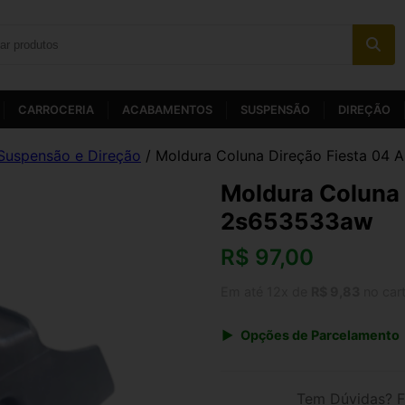
CARROCERIA
ACABAMENTOS
SUSPENSÃO
DIREÇÃO
Suspensão e Direção
/ Moldura Coluna Direção Fiesta 04
Moldura Coluna 
2s653533aw
R$
97,00
Em até 12x de
R$ 9,83
no car
Opções de Parcelamento
1x de R$ 100,88
3x de R$ 34,92
Tem Dúvidas? F