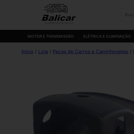
MOTOR E TRANSMISSÃO
ELÉTRICA E ILUMINAÇÃO
Início
/
Loja
/
Peças de Carros e Caminhonetes
/