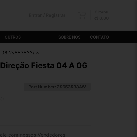
0 itens
Entrar / Registrar
R$
0,00
OUTROS
SOBRE NÓS
CONTATO
 A 06 2s653533aw
Direção Fiesta 04 A 06
Part Number:
2S653533AW
tão
2x de R$ 51,90
4x de R$ 26,88
ale com nossos Vendedores