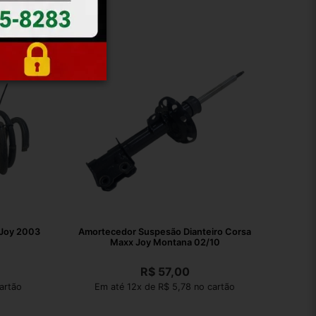
 Joy 2003
Amortecedor Suspesão Dianteiro Corsa
Maxx Joy Montana 02/10
R$
57,00
artão
Em até 12x de R$ 5,78 no cartão