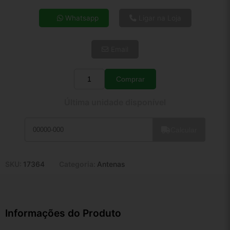
4x de R$ 42,96
Whatsapp
Ligar na Loja
5x de R$ 34,82
6x de R$ 29,36
Email
7x de R$ 25,40
8x de R$ 22,52
9x de R$ 20,27
Comprar
Quantidade
10x de R$ 18,39
Última unidade disponível
11x de R$ 16,93
12x de R$ 15,71
Calcular
SKU:
17364
Categoria:
Antenas
Informações do Produto