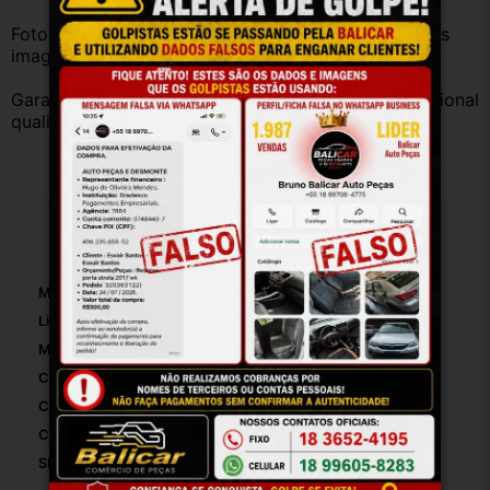
Fotos reais do produto. Peça exatamente igual à das 
imagens.
Garantia válida somente com instalação por profissional 
qualificado.
Especificações
Marca:
Audi
Linha:
A3
Modelo:
A3
Cor:
Preto
Cor Principal:
Preto
Comprimento Máximo:
12
SKU:
17364