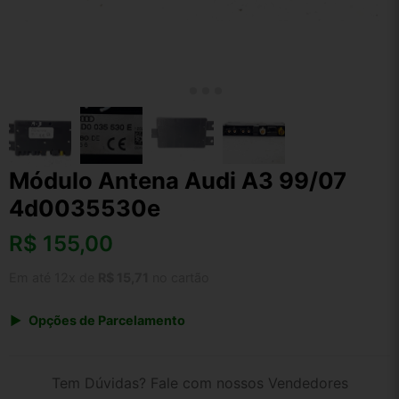
Módulo Antena Audi A3 99/07
4d0035530e
R$
155,00
Em até 12x de
R$ 15,71
no cartão
Opções de Parcelamento
1x de R$ 161,20
2x de R$ 82,93
Tem Dúvidas? Fale com nossos Vendedores
3x de R$ 55,80