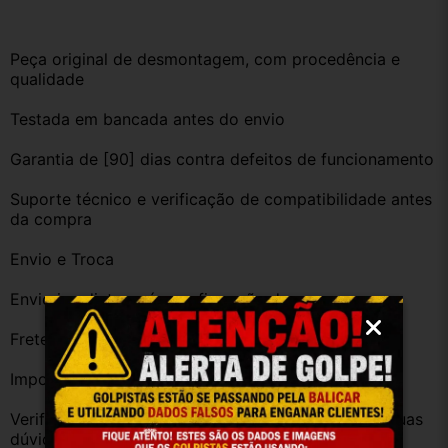
Peça original de desmontagem, com procedência e 
qualidade
Testada em bancada antes do envio
Garantia de [90] dias contra defeitos de funcionamento
Suporte técnico e verificação de compatibilidade antes 
da compra
Envio e Troca
Envio imediato após confirmação da compra
Frete grátis para diversas regiões do Brasil
Importante
Verifique a compatibilidade com seu veículo. Tire suas 
dúvidas no campo de perguntas!