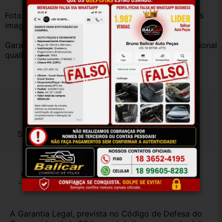
Fotos reais do produto. Peça exatamente igual à das 
imagens.
Garantia válida somente com instalação por profissional 
qualificado.
Especificações
Sem especificações cadastradas.
Garantia
Certificado de Procedência
Troca e Devolução
A Garantia Legal, prevista no Código de Defesa do