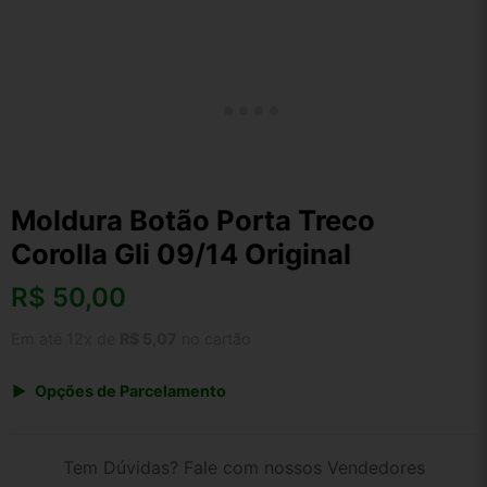
Moldura Botão Porta Treco
Corolla Gli 09/14 Original
R$
50,00
Em até 12x de
R$ 5,07
no cartão
Opções de Parcelamento
1x de R$ 52,00
2x de R$ 26,75
Tem Dúvidas? Fale com nossos Vendedores
3x de R$ 18,00