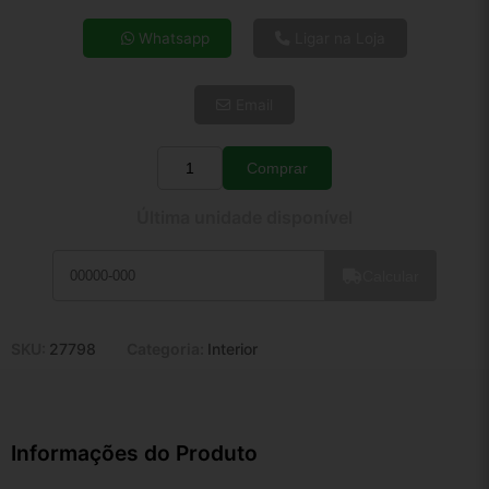
4x de R$ 13,86
Whatsapp
Ligar na Loja
5x de R$ 11,23
6x de R$ 9,47
Email
7x de R$ 8,19
8x de R$ 7,26
9x de R$ 6,54
Comprar
Quantidade
10x de R$ 5,93
Última unidade disponível
11x de R$ 5,46
12x de R$ 5,07
Calcular
SKU:
27798
Categoria:
Interior
Informações do Produto