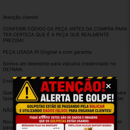
Atenção cliente!
CONFERIR CÓDIGO DA PEÇA ANTES DA COMPRA PARA 
TER CERTEZA QUE É A PEÇA QUE REALMENTE 
PRECISA!
PEÇA USADA !!!! Original e com garantia 
Somos um desmonte para veículos credenciado no 
DETRAN.
Enviamos as peças com nota a Fiscal.
Qualquer dúvida antes da compra, fique a vontade para 
fazer perguntas, estamos a disposição para responder.
NÃO COMPRE PARA TESTE!
Nosso objetivo é te atender da melhor forma possível 
para que você fique satisfeito com a compra