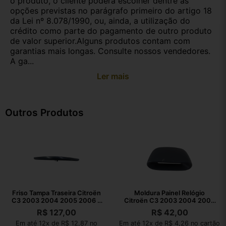
o produto, o cliente poderá escolher dentre as
opções previstas no parágrafo primeiro do artigo 18
da Lei nº 8.078/1990, ou, ainda, a utilização do
crédito como parte do pagamento de outro produto
de valor superior.Alguns produtos contam com
garantias mais longas. Consulte nossos vendedores.
A ga...
Ler mais
Outros Produtos
Friso Tampa Traseira Citroën
Moldura Painel Relógio
C3 2003 2004 2005 2006 A
Citroën C3 2003 2004 2005
2011
2006 A 2011
R$
127,00
R$
42,00
Em até 12x de R$ 12,87 no
Em até 12x de R$ 4,26 no cartão