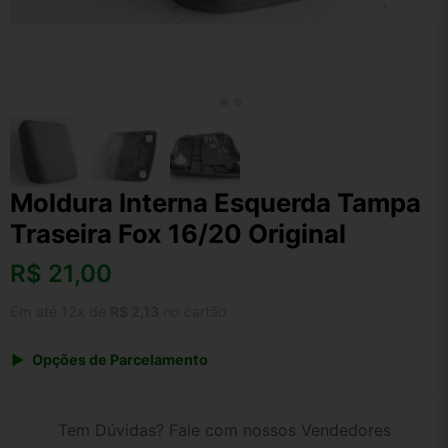
Moldura Interna Esquerda Tampa
Traseira Fox 16/20 Original
R$
21,00
Em até 12x de
R$ 2,13
no cartão
Opções de Parcelamento
1x de R$ 21,84
2x de R$ 11,24
Tem Dúvidas? Fale com nossos Vendedores
3x de R$ 7,56