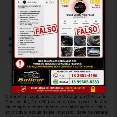
Especificações
Marca:
Volkswagen
Modelo:
Fox
SKU:
9850
Garantia
Certificado de Procedência
Troca e Devolução
A Garantia Legal, prevista no Código de Defesa do
Consumidor, é de 90 (noventa) dias a partir da data
da compra e cobre defeitos de fabricação e vícios
do produto adquirido.Na impossibilidade de reparar