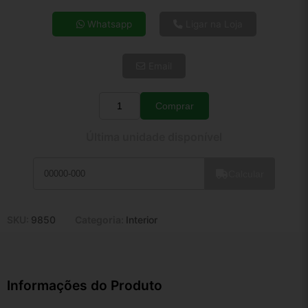
4x de R$ 5,82
Whatsapp
Ligar na Loja
5x de R$ 4,72
6x de R$ 3,98
Email
7x de R$ 3,44
8x de R$ 3,05
9x de R$ 2,75
Comprar
Quantidade
10x de R$ 2,49
Última unidade disponível
11x de R$ 2,29
12x de R$ 2,13
Calcular
SKU:
9850
Categoria:
Interior
Informações do Produto