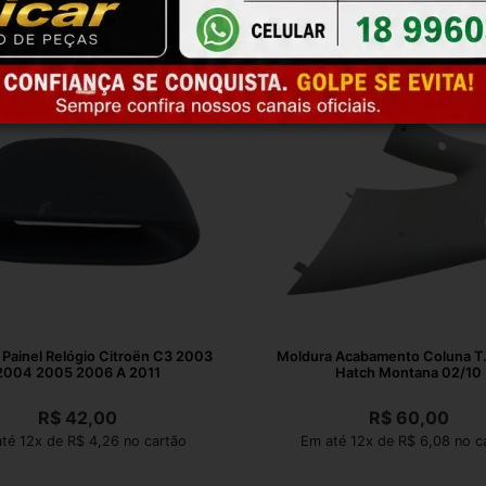
Painel Relógio Citroën C3 2003
Moldura Acabamento Coluna T
2004 2005 2006 A 2011
Hatch Montana 02/10
R$
42,00
R$
60,00
té 12x de R$ 4,26 no cartão
Em até 12x de R$ 6,08 no c