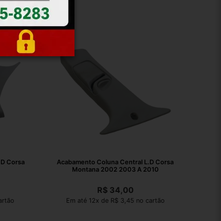
.D Corsa
Acabamento Coluna Central L.D Corsa
Montana 2002 2003 A 2010
R$
34,00
artão
Em até 12x de R$ 3,45 no cartão