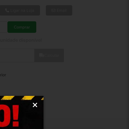
6x de R$ 5,68
8x de R$ 4,36
Ligar na Loja
Email
10x de R$ 3,56
12x de R$ 3,04
Comprar
Quantidade
 unidade disponível
Calcular
rior