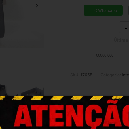
5x de R$ 6,74
7x de R$ 4,92
Whatsapp
9x de R$ 3,92
11x de R$ 3,28
Última
SKU:
17655
Categoria:
Inte