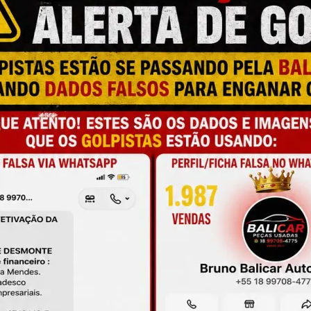
M
M
S
a e qualidade
onamento
de antes da compra