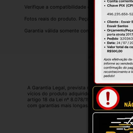
Verifique a compatibilidade com seu veículo. T
Fotos reais do produto. Peça exatamente igual 
Garantia válida somente com instalação por prof
Gar
A Garantia Legal, prevista no Código de Defes
vícios do produto adquirido.Na impossibilidad
artigo 18 da Lei nº 8.078/1990, ou, ainda, a 
com garantias mais longas. Consulte nossos ve