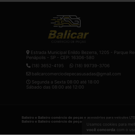
Estrada Municipal Enildo Bezerra, 1205 - Parque Re
Penápolis - SP - CEP: 16306-580
(18) 3652-4195
(18) 99739-3706
balicarcomerciodepecasusadas@gmail.com
Segunda a Sexta 08:00 até 18:00
Sábado das 08:00 até 12:00
Balieiro e Balieiro comércio de peças e acessórios para veículos LT
Balieiro e Balieiro comércio de peças e acessórios para veículos LT
Usamos cookies para melh
você concorda
com o uso