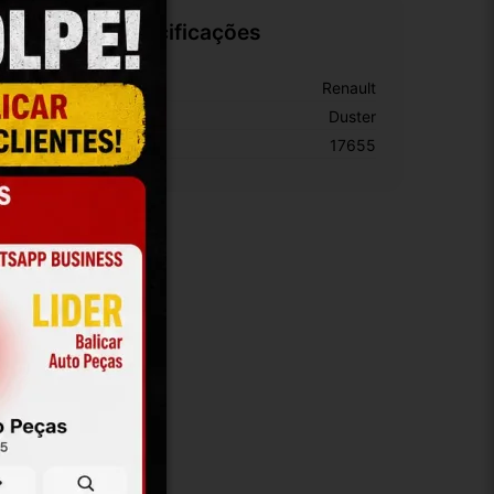
Especificações
arca:
Renault
odelo:
Duster
KU:
17655