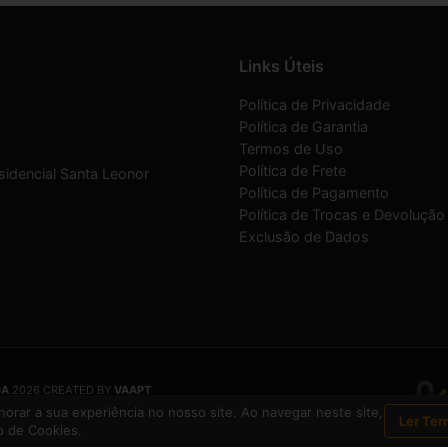
Links Úteis
Política de Privacidade
Política de Garantia
Termos de Uso
Política de Frete
sidencial Santa Leonor
Política de Pagamento
Política de Trocas e Devolução
Exclusão de Dados
DA
2026 CREATED BY
VAAPT
DA
é uma empresa inscrita no CNPJ
12.657.574/0001-16
orar a sua experiência no nosso site. Ao navegar neste site,
Ler Ter
 de Cookies.