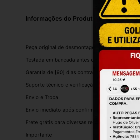
Informações do Produto
Peça original de desmontagem, com procedênci
Testada em bancada antes do envio
Garantia de [90] dias contra defeitos de funci
Suporte técnico e verificação de compatibilida
Envio e Troca
Envio imediato após confirmação da compra
Frete grátis para diversas regiões do Brasil
Importante