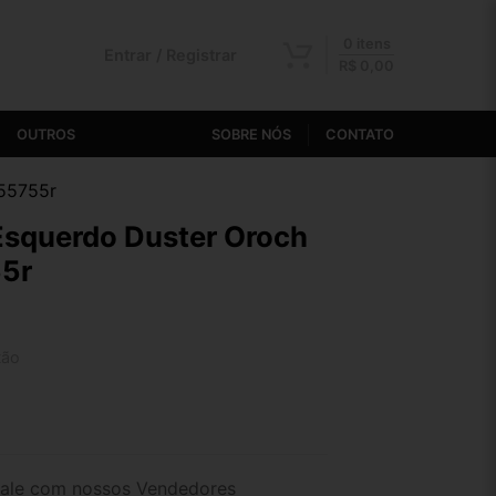
0 itens
Entrar / Registrar
R$
0,00
OUTROS
SOBRE NÓS
CONTATO
355755r
Esquerdo Duster Oroch
5r
tão
2x de R$ 16,05
4x de R$ 8,31
ale com nossos Vendedores