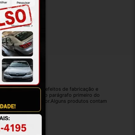
ução
da compra e cobre defeitos de fabricação e
s opções previstas no parágrafo primeiro do
oduto de valor superior.Alguns produtos contam