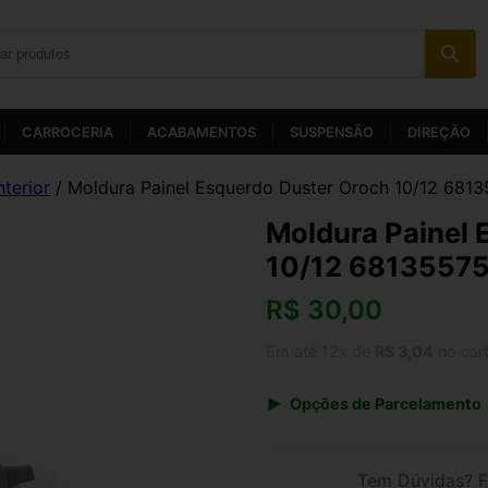
CARROCERIA
ACABAMENTOS
SUSPENSÃO
DIREÇÃO
nterior
/ Moldura Painel Esquerdo Duster Oroch 10/12 681
Moldura Painel 
10/12 68135575
R$
30,00
Em até 12x de
R$ 3,04
no car
Opções de Parcelamento
1x de R$ 31,20
3x de R$ 10,80
Tem Dúvidas? F