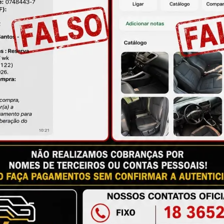
ire suas dúvidas no campo de perguntas!
à das imagens.
issional qualificado.
antia
Certificado de Procedência
Troca e Devol
a do Consumidor, é de 90 (noventa) dias a partir da data 
e de reparar o produto, o cliente poderá escolher dentre a
utilização do crédito como parte do pagamento de outro pr
ndedores. A ga...
Ler mais