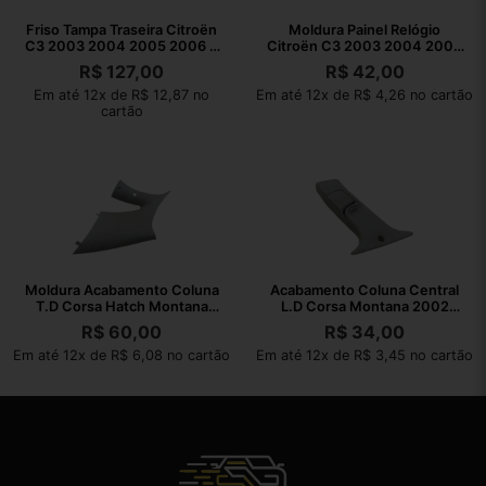
Friso Tampa Traseira Citroën
Moldura Painel Relógio
C3 2003 2004 2005 2006 A
Citroën C3 2003 2004 2005
2011
2006 A 2011
R$
127,00
R$
42,00
Em até 12x de R$ 12,87 no
Em até 12x de R$ 4,26 no cartão
cartão
Moldura Acabamento Coluna
Acabamento Coluna Central
T.D Corsa Hatch Montana
L.D Corsa Montana 2002
02/10
2003 A 2010
R$
60,00
R$
34,00
Em até 12x de R$ 6,08 no cartão
Em até 12x de R$ 3,45 no cartão