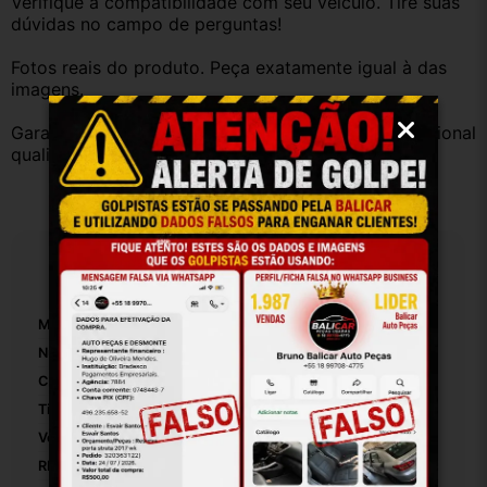
Verifique a compatibilidade com seu veículo. Tire suas 
dúvidas no campo de perguntas!
Fotos reais do produto. Peça exatamente igual à das 
imagens.
Garantia válida somente com instalação por profissional 
qualificado.
Especificações
Marca:
Fiat
Número De Peça:
25771
Cor:
Preto
Tipo De Veículo:
Carro/Caminhonete
Velocidade Máxima Medida:
220
RPM Máximas Medidas:
100