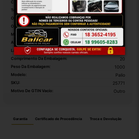
Com Luz:
False
Tecnologia:
Analógico
Origem:
Brasil
OEM:
1
MPN:
1
Altura Da Embalagem:
40
Largura Da Embalagem:
30
Comprimento Da Embalagem:
20
Peso Da Embalagem:
1000
Modelo:
Palio
SKU:
25771
Motivo De GTIN Vacío:
Outro
Garantia
Certificado de Procedência
Troca e Devolução