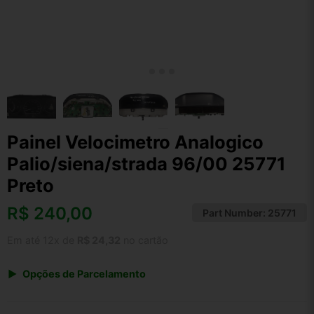
Painel Velocimetro Analogico
Palio/siena/strada 96/00 25771
Preto
R$
240,00
Part Number:
25771
Em até 12x de
R$ 24,32
no cartão
Opções de Parcelamento
1x de R$ 249,60