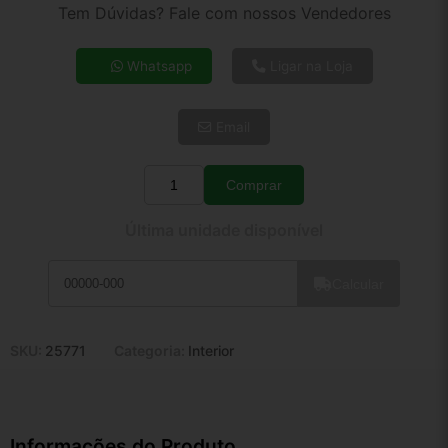
2x de R$ 128,40
Tem Dúvidas? Fale com nossos Vendedores
3x de R$ 86,40
4x de R$ 66,52
Whatsapp
Ligar na Loja
5x de R$ 53,91
6x de R$ 45,46
Email
7x de R$ 39,33
8x de R$ 34,87
9x de R$ 31,38
Comprar
Quantidade
10x de R$ 28,48
Última unidade disponível
11x de R$ 26,21
12x de R$ 24,32
Calcular
SKU:
25771
Categoria:
Interior
Informações do Produto