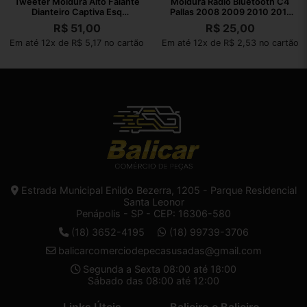
Tweeter Moldura Alto Falante
Moldura Rádio Bluetooth C4
Dianteiro Captiva Esq
Pallas 2008 2009 2010 2011
2009/2013
Preto
R$
51,00
R$
25,00
Em até 12x de R$ 5,17 no cartão
Em até 12x de R$ 2,53 no cartão
Estrada Municipal Enildo Bezerra, 1205 - Parque Residencial
Santa Leonor
Penápolis - SP - CEP: 16306-580
(18) 3652-4195
(18) 99739-3706
balicarcomerciodepecasusadas@gmail.com
Segunda a Sexta 08:00 até 18:00
Sábado das 08:00 até 12:00