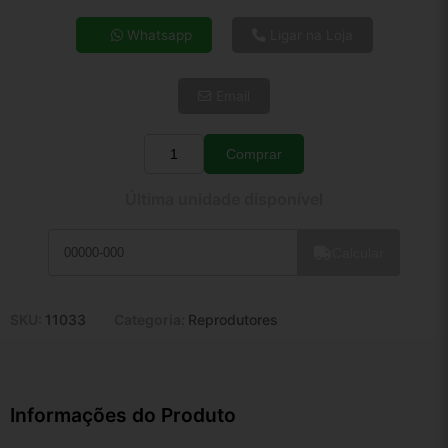
4x de R$ 101,16
Whatsapp
Ligar na Loja
5x de R$ 81,99
6x de R$ 69,14
Email
7x de R$ 59,82
8x de R$ 53,03
9x de R$ 47,73
Comprar
Quantidade
10x de R$ 43,31
Última unidade disponível
11x de R$ 39,86
12x de R$ 36,99
Calcular
SKU:
11033
Categoria:
Reprodutores
Informações do Produto